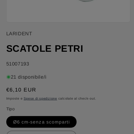
Apri
contenuti
LARIDENT
multimediali
1
in
SCATOLE PETRI
finestra
modale
SKU:
51007193
21 disponibile/i
Prezzo
€6,10 EUR
di
Imposte e
Spese di spedizione
calcolate al check-out.
listino
Tipo
Ø6 cm-senza scomparti