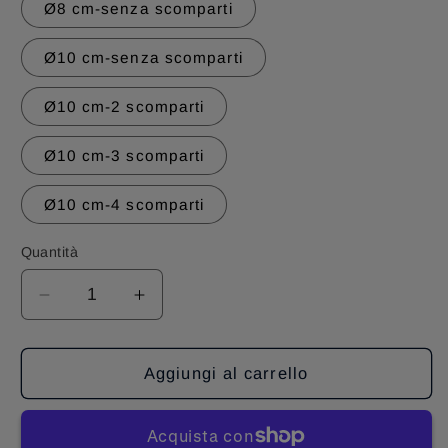
Ø8 cm-senza scomparti
Ø10 cm-senza scomparti
Ø10 cm-2 scomparti
Ø10 cm-3 scomparti
Ø10 cm-4 scomparti
Quantità
Diminuisci
Aumenta
quantità
quantità
per
per
SCATOLE
SCATOLE
Aggiungi al carrello
PETRI
PETRI